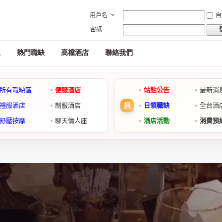
用戶名
自
密碼
區
熱門職缺
高檔酒店
聯絡我們
所有職缺區
便服酒店
站點公告
最新消
禮服酒店
制服酒店
日領職缺
全台酒
舒壓按摩
聊天情人座
酒店活動
消費預