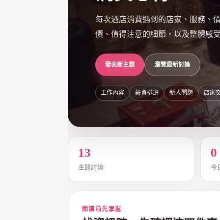
每次酒店消費遇到的店家、服務、
價、值得注意的細節，以及整體感受，
發表新主題
瀏覽最新討論
爵
工作內容
薪資排班
新人問題
店家
13
0
主題討論
今
酒
閱讀前先掌握