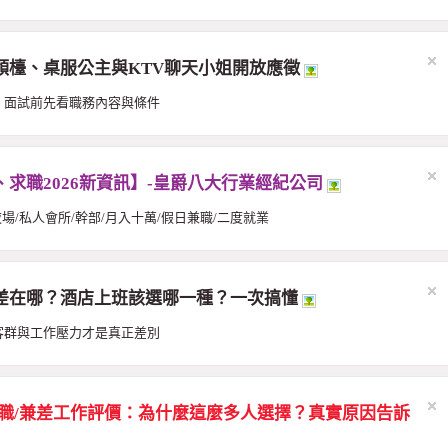
領檯、桌服公主與KTV聊天小姐開放應徵
，面試前先看職務內容與條件
求職2026新資訊】-皇爵八大行業經紀公司
夜場/私人會所/幹部/月入十萬/假日兼職/二度就業
差在哪？酒店上班該選哪一種？一次搞懂
客群與工作壓力才是真正差別
兼職/兼差工作評價：為什麼這麼多人選擇？真實原因告訴