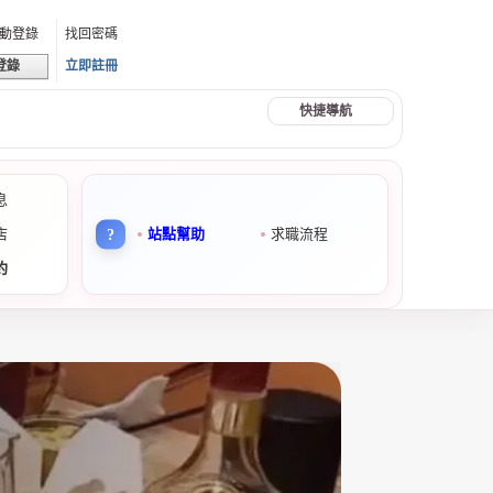
動登錄
找回密碼
立即註冊
登錄
快捷導航
息
店
站點幫助
求職流程
約