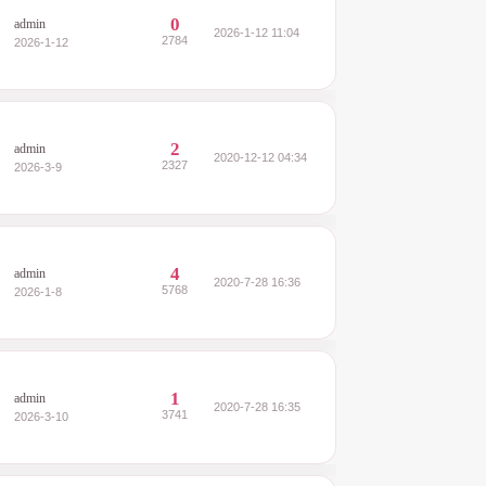
0
admin
2026-1-12 11:04
2784
2026-1-12
2
admin
2020-12-12 04:34
2327
2026-3-9
4
admin
2020-7-28 16:36
5768
2026-1-8
1
admin
2020-7-28 16:35
3741
2026-3-10