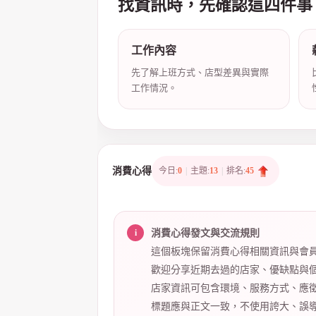
找資訊時，先確認這四件事
工作內容
店
先了解上班方式、店型差異與實際
工作情況。
消費心得
今日:
0
|
主題:
13
|
排名:
45
經
消費心得發文與交流規則
這個板塊保留消費心得相關資訊與會
歡迎分享近期去過的店家、優缺點與
店家資訊可包含環境、服務方式、應
標題應與正文一致，不使用誇大、誤