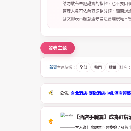
請勿散布未經證實的指控，也不要因
管理人員可依內容調整分類、關閉討
紀
發文即表示願意遵守論壇管理規範。
新窗
主题篩選：
全部
熱門
精華
排序
公告:
台北酒店-應徵酒店小姐,酒店領
【酒店手腕篇】成為紅牌
————客人為什麼願意回頭找妳？紅牌