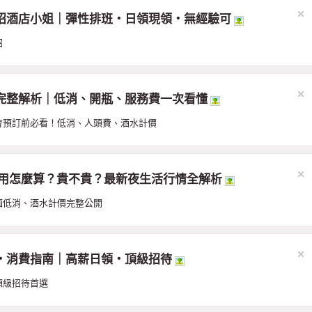
招酒店小姐｜彈性排班・日領現領・無經驗可
招
完整解析｜低消、開瓶、服務費一次看懂
會預訂前必看！低消、人頭費、酒水計價
費費用怎麼算？貴不貴？最新夜生活行情全解析
廂低消、酒水計價完整公開
・消費指南｜高薪日領・頂級招待
頂級招待首選