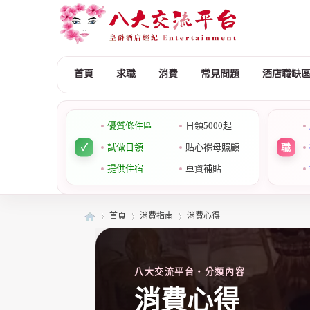
首頁
求職
消費
常見問題
酒店職缺
優質條件區
日領5000起
試做日領
貼心褓母照顧
提供住宿
車資補貼
首頁
消費指南
消費心得
八大交流平台・分類內容
皇
»
›
›
消費心得