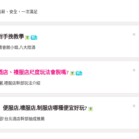
高薪、安全，一次滿足
對手挽教學
務會館小姐,八大陪酒
酒店、禮服店尺度玩法會脫嗎?
著,禮服店幹部玩法介紹
便服店,禮服店,制服店哪種便宜好玩?
容!台北酒店幹部抽成推薦