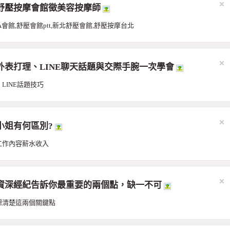
舒壓按摩會館徵美容按摩師
會館,舒壓會館ptt,新北舒壓會館,舒壓按摩台北
表打理、LINE聊天話題與交際手腕一次學會
INE話題技巧
小姐有何區別?
工作內容薪水收入
資深經紀告訴你最重要的兩個點，缺一不可
想清楚這兩個關鍵點