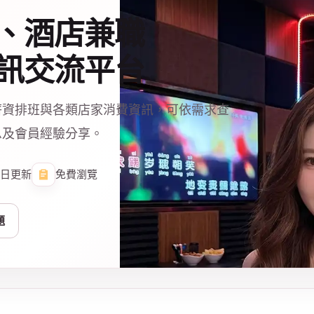
、酒店兼職
訊交流平台
薪資排班與各類店家消費資訊，可依需求查
息及會員經驗分享。
日更新
免費瀏覽
題