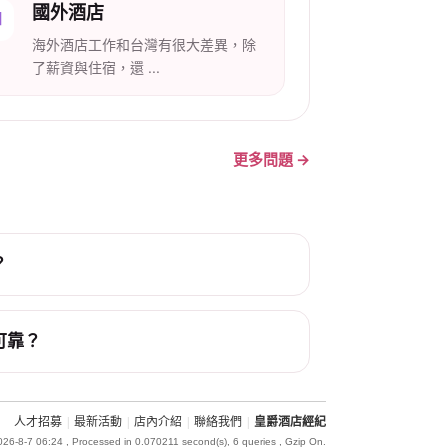
國外酒店
海外酒店工作和台灣有很大差異，除
了薪資與住宿，還 ...
更多問題 →
？
可靠？
人才招募
|
最新活動
|
店內介紹
|
聯絡我們
|
皇爵酒店經紀
26-8-7 06:24
, Processed in 0.070211 second(s), 6 queries , Gzip On.