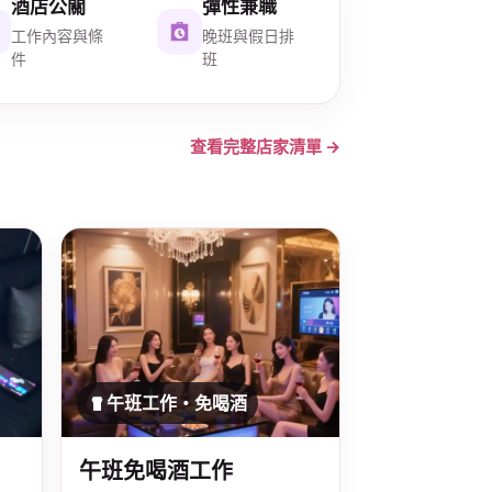
酒店公關
彈性兼職
工作內容與條
晚班與假日排
件
班
查看完整店家清單 →
午班工作・免喝酒
午班免喝酒工作