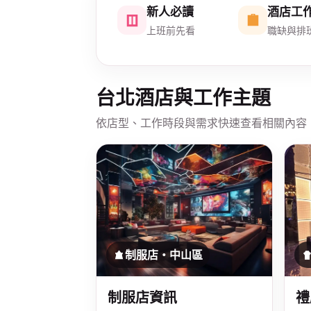
新人必讀
酒店工
上班前先看
職缺與排
台北酒店與工作主題
依店型、工作時段與需求快速查看相關內容
制服店・中山區
制服店資訊
禮