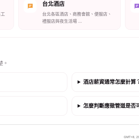
台北酒店
與工
台北各區酒店、商務會館、便服店、
禮服店與夜生活場 ...
楚。
酒店薪資通常怎麼計算
怎麼判斷應徵管道是否
GMT+8, 20