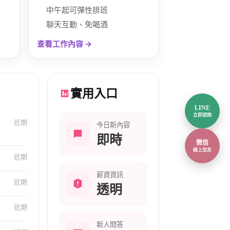
中午起可彈性排班
聊天互動、免喝酒
查看工作內容 →
實用入口
LINE
立即諮詢
問
近期
今日新內容
即時
微信
線上加友
近期
薪資資訊
近期
透明
近期
新人問答