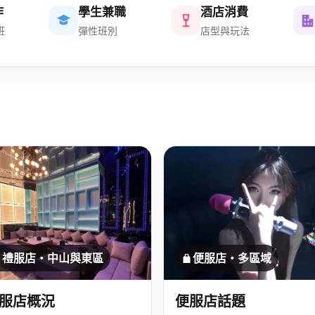
作
學生兼職
酒店消費
班
彈性班別
店型與玩法
禮服店・中山與東區
便服店・多區域
服店概況
便服店話題