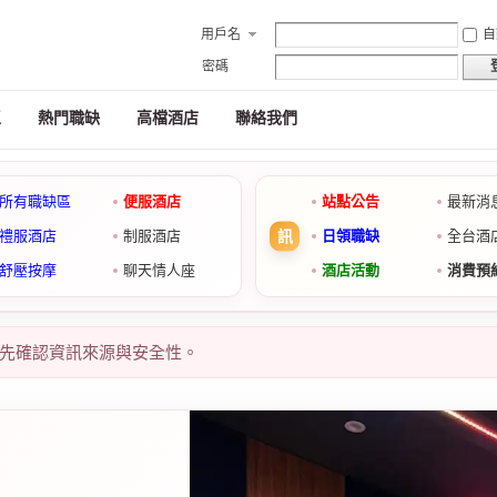
用戶名
自
密碼
區
熱門職缺
高檔酒店
聯絡我們
所有職缺區
便服酒店
站點公告
最新消
禮服酒店
制服酒店
日領職缺
全台酒
舒壓按摩
聊天情人座
酒店活動
消費預
先確認資訊來源與安全性。