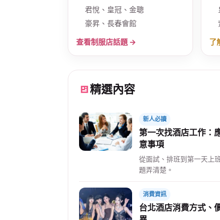
君悅、皇冠、金聰
豪昇、長春會館
查看制服店話題 →
了
精選內容
新人必讀
第一次找酒店工作：
意事項
從面試、排班到第一天上
題弄清楚。
消費資訊
台北酒店消費方式、
異