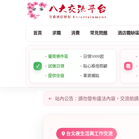
首頁
求職
消費
常見問題
酒店職缺
優質條件區
日領5000起
試做日領
貼心褓母照顧
提供住宿
車資補貼
站內公告：請勿發布違法內容，交流前請
台北夜生活與工作交流