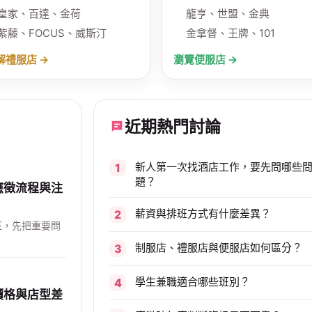
皇家、百達、金荷
龍亨、世盟、金典
紫藤、FOCUS、威斯汀
金拿督、王牌、101
解禮服店 →
瀏覽便服店 →
近期熱門討論
新人第一次找酒店工作，要先問哪些
題？
應徵流程與注
薪資與排班方式有什麼差異？
班，先把重要問
制服店、禮服店與便服店如何區分？
學生兼職適合哪些班別？
價格與店型差