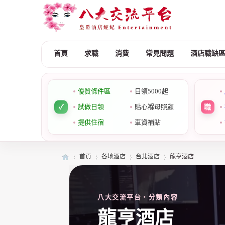
首頁
求職
消費
常見問題
酒店職缺
優質條件區
日領5000起
試做日領
貼心褓母照顧
提供住宿
車資補貼
首頁
各地酒店
台北酒店
龍亨酒店
八大交流平台・分類內容
皇
»
›
›
›
龍亨酒店