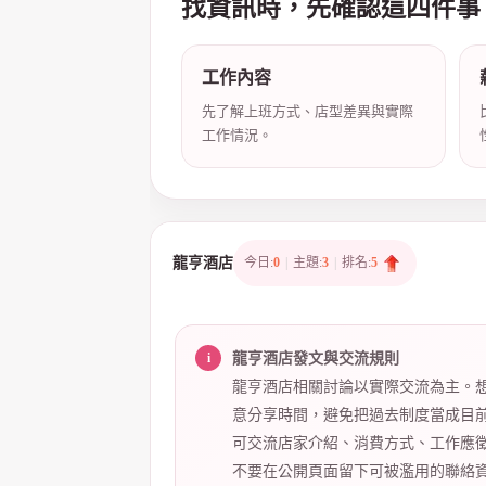
找資訊時，先確認這四件事
工作內容
店
先了解上班方式、店型差異與實際
工作情況。
龍亨酒店
今日:
0
|
主題:
3
|
排名:
5
經
龍亨酒店發文與交流規則
龍亨酒店相關討論以實際交流為主。
意分享時間，避免把過去制度當成目
可交流店家介紹、消費方式、工作應
不要在公開頁面留下可被濫用的聯絡