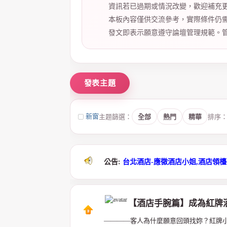
資訊若已過期或情況改變，歡迎補充
本板內容僅供交流參考，實際條件仍
紀
發文即表示願意遵守論壇管理規範。
新窗
主题篩選：
全部
熱門
精華
排序
公告:
台北酒店-應徵酒店小姐,酒店領
【酒店手腕篇】成為紅牌
————客人為什麼願意回頭找妳？紅牌