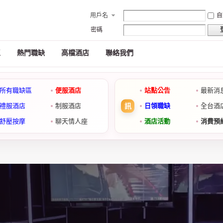
用戶名
自
密碼
區
熱門職缺
高檔酒店
聯絡我們
所有職缺區
便服酒店
站點公告
最新消
禮服酒店
制服酒店
日領職缺
全台酒
舒壓按摩
聊天情人座
酒店活動
消費預