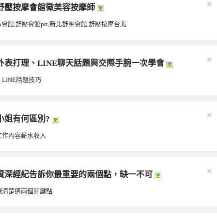
舒壓按摩會館徵美容按摩師
會館,舒壓會館ptt,新北舒壓會館,舒壓按摩台北
表打理、LINE聊天話題與交際手腕一次學會
INE話題技巧
小姐有何區別?
工作內容薪水收入
資深經紀告訴你最重要的兩個點，缺一不可
想清楚這兩個關鍵點