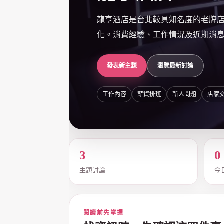
龍亨酒店是台北較具知名度的老牌
化。消費經驗、工作情況及近期消息，
發表新主題
瀏覽最新討論
爵
工作內容
薪資排班
新人問題
店家
3
0
主題討論
今
酒
閱讀前先掌握