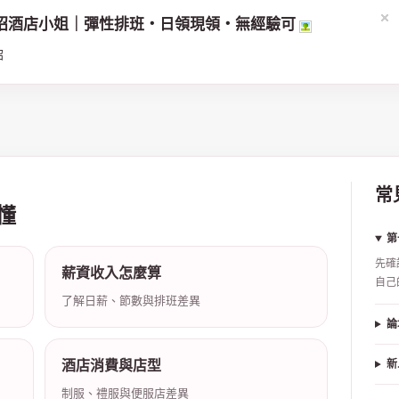
招酒店小姐｜彈性排班・日領現領・無經驗可
招
常
懂
第
先確
薪資收入怎麼算
自己
了解日薪、節數與排班差異
論
酒店消費與店型
新
制服、禮服與便服店差異