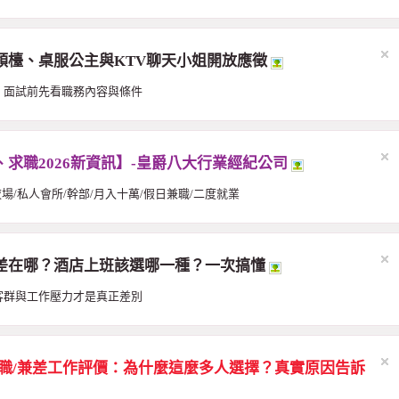
領檯、桌服公主與KTV聊天小姐開放應徵
，面試前先看職務內容與條件
求職2026新資訊】-皇爵八大行業經紀公司
夜場/私人會所/幹部/月入十萬/假日兼職/二度就業
差在哪？酒店上班該選哪一種？一次搞懂
客群與工作壓力才是真正差別
兼職/兼差工作評價：為什麼這麼多人選擇？真實原因告訴