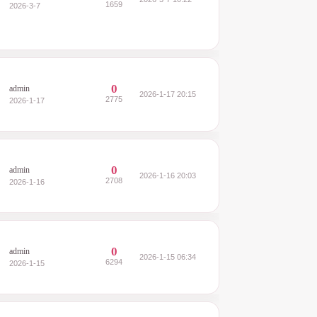
1659
2026-3-7
0
admin
2026-1-17 20:15
2775
2026-1-17
0
admin
2026-1-16 20:03
2708
2026-1-16
0
admin
2026-1-15 06:34
6294
2026-1-15