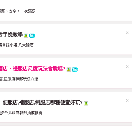
高薪、安全，一次滿足
對手挽教學
務會館小姐,八大陪酒
酒店、禮服店尺度玩法會脫嗎?
著,禮服店幹部玩法介紹
便服店,禮服店,制服店哪種便宜好玩?
容!台北酒店幹部抽成推薦