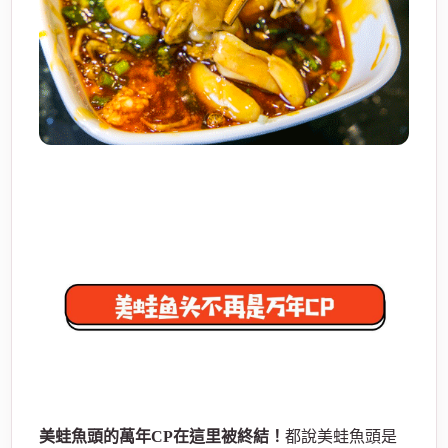
美蛙魚頭的萬年CP在這里被終結！
都說美蛙魚頭是