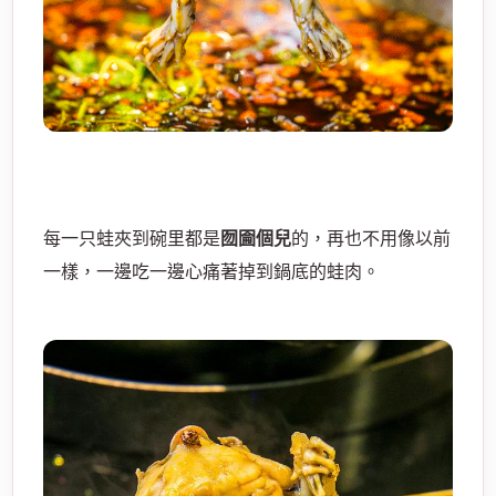
每一只蛙夾到碗里都是
囫圇個兒
的，再也不用像以前
一樣，一邊吃一邊心痛著掉到鍋底的蛙肉。