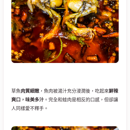
草魚
肉質細嫩
，魚肉被湯汁充分浸潤後，吃起來
鮮辣
爽口，味美多汁
。完全和蛙肉是相反的口感，但卻讓
人同樣愛不釋手。