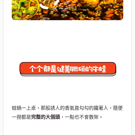
蛙鍋一上桌，那股誘人的香氣直勾勾的饞著人，隨便
一撈都是
完整的大個頭
，一點也不會散架。