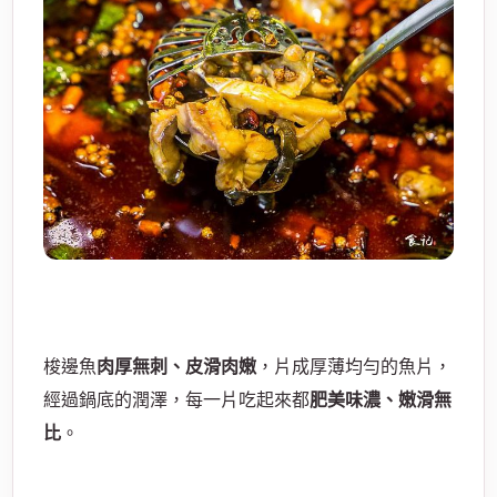
梭邊魚
肉厚無刺、皮滑肉嫩
，片成厚薄均勻的魚片，
經過鍋底的潤澤，每一片吃起來都
肥美味濃、嫩滑無
比
。