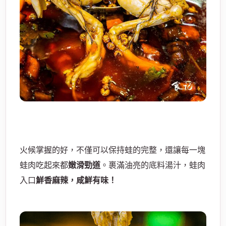
火候掌握的好，不僅可以保持蛙的完整，還讓每一塊
蛙肉吃起來都
嫩滑勁道
。裹滿油亮的底料湯汁，蛙肉
入口
鮮香麻辣，咸鮮有味！