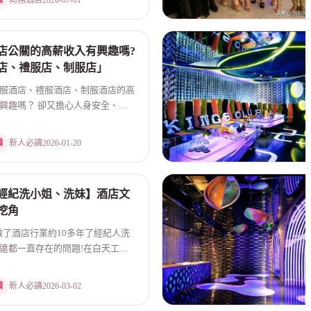
讀
商務酒店
2026-07-01
店公關的高薪收入有興趣嗎?
店、禮服店、制服店」
便服酒店、禮服酒店、制服酒店的高
興趣嗎？ 卻又擔心人身安全、害
店本...
讀
新人必讀
2026-01-20
經紀洗小姐、洗妹】酒店文
挖角
 我做了酒店行業約10多年了經紀人洗
遠都一直存在的問題!在白天工作
是、高...
讀
新人必讀
2026-03-02