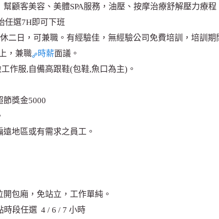
油，幫顧客美容、美體SPA服務，油壓、按摩治療舒解壓力療程
開始任選7H即可下班
，周休二日，可兼職。有經驗佳，無經驗公司免費培訓，培訓期間
以上，兼職
時薪
面議。
工作服,自備高跟鞋(包鞋,魚口為主)。
節獎金5000
。
偏遠地區或有需求之員工。
帶位開包廂，免站立，工作單純。
任選 4 / 6 / 7 小時