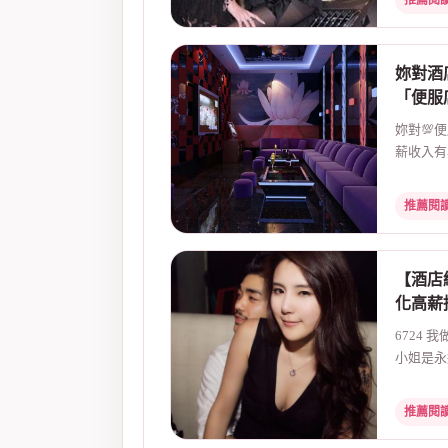
推薦閱
妳對酒
「便服
妳對💯
薪收入有
怕受騙？酒
推薦閱
【酒店
化高薪
6724
小姐是永
最常見的就
推薦閱