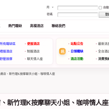
用
自
戶
密碼
登
名
區
熱門職缺
高檔酒店
聯絡我們
所有職缺區
便服酒店
站點公告
最新消
禮服酒店
制服酒店
日領職缺
全台酒
舒壓按摩
聊天情人座
酒店活動
消費預
護膚店、新竹理K按摩聊天小姐、咖啡情人座
店、新竹理K按摩聊天小姐、咖啡情人座