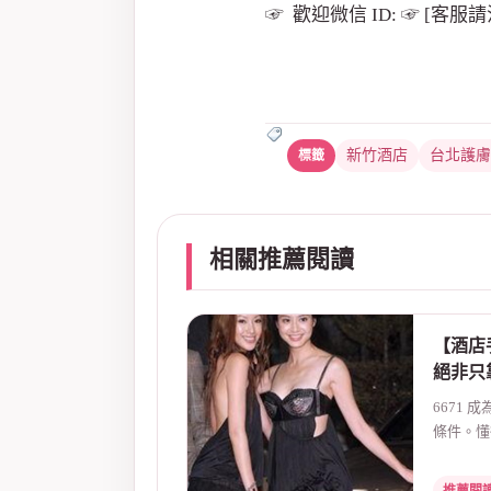
☞ 歡迎微信 ID: ☞ [客服
新竹酒店
台北護膚
相關推薦閱讀
【酒店
絕非只
6671
條件。懂
氣氛，並讓