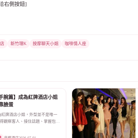
請洽右側按鈕]
店
新竹理K
按摩聊天小姐
咖啡情人座
手腕篇】成為紅牌酒店小姐
靠臉蛋
 成為紅牌酒店小姐，外型並不是唯一
得觀察客人、接住話題、掌握包廂
客人...