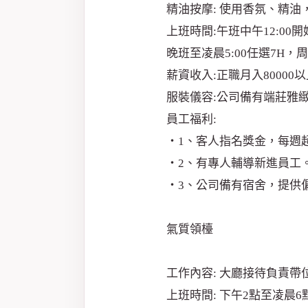
精油按摩: 使用香氛、精
上班時間:午班中午12:00
晚班至凌晨5:00任選7H
薪資收入:正職月入80000
服裝儀容:公司備有端莊雅緻
員工福利:
‧1、客人指名獎金，每週超
‧2、有專人輔導新進員工
‧3、公司備有宿舍，提供
氣質領檯
工作內容: 大廳接待負責
上班時間: 下午2點至凌晨6點時段