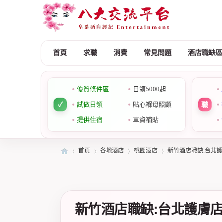
首頁
求職
消費
常見問題
酒店職缺
優質條件區
日領5000起
試做日領
貼心褓母照顧
提供住宿
車資補貼
首頁
各地酒店
桃園酒店
新竹酒店職缺:台北
皇
»
›
›
›
新竹酒店職缺:台北護膚