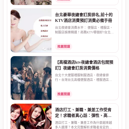
台北豪華夜總會訂房排名,前十的
KTV酒店消費預訂消費必備手冊
台北夜總會消費水平︰ 便服店、禮服店、
制服店娛樂精選！商務KTV哪個好?台北最
大知名酒店娛樂場...
推薦閱讀
【高檔酒店ktv夜總會酒店包間預
訂】夜總會訂房消費價格
台北十大便服禮服制服酒店、夜總會排
行。台灣台北高檔便服酒店、禮服酒店、
制服店夜總會排名，預...
推薦閱讀
酒店打工、兼職、兼差工作受肯
定！求職者真心話：彈性、高
薪、安全是關鍵
酒店打工、兼職、兼差工作為什麼越來越
多人選擇？本文完整解析求職者肯定的三