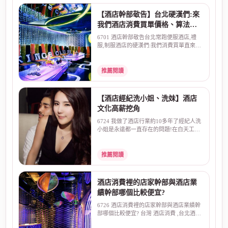
【酒店幹部敬告】台北硬漢們:來
我們酒店消費買單價格、算法直
來直往:不囉嗦!
6701 酒店幹部敬告台北常跑便服酒店,禮
服,制服酒店的硬漢們:我們消費買單直來直
往:不囉嗦一般朋...
推薦閱讀
【酒店經紀洗小姐、洗妹】酒店
文化高薪挖角
6724 我做了酒店行業約10多年了經紀人洗
小姐是永遠都一直存在的問題!在白天工作
最常見的就是、高...
推薦閱讀
酒店消費裡的店家幹部與酒店業
績幹部哪個比較便宜?
6726 酒店消費裡的店家幹部與酒店業績幹
部哪個比較便宜? 台灣 酒店消費 ,台北酒店
幹部 ,夜總會...