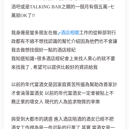
酒吧
或是TALKING BAR之類的一個月有個五萬~七
萬就OK了!!
經
我身邊是蠻多朋友在做
酒店相關
工作的從幹部到行
政都有不過不想找認識的幫忙介紹因為他們也不會讓
我去做想找個好一點的酒店經紀
我知道知識+很多酒店經紀會上來找人黑心的就不要
來找我了 , 希望可以提供比較好的資訊給我
以前的年代當酒女是因家庭貧苦所逼為幫助改善家計
紀
才會淪落當酒女 以前的年代當酒女一定會被貼上不
務正業的壞女人 現代的人為追求物質的享樂
與受到大都市的誘惑 進入酒店陪酒的酒女已經不把
酒女工作視為是一件可恥的行業了 其實 當酒女是一