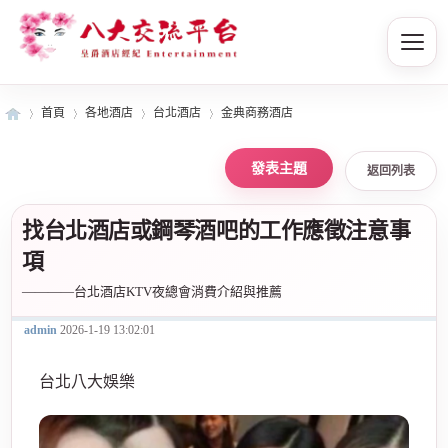
首頁
各地酒店
台北酒店
金典商務酒店
返回列表
皇
»
›
›
›
找台北酒店或鋼琴酒吧的工作應徵注意事
項
————台北酒店KTV夜總會消費介紹與推薦
admin
2026-1-19 13:02:01
台北八大娛樂
爵