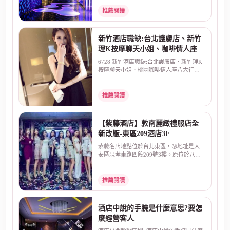
推薦閱讀
新竹酒店職缺:台北護膚店、新竹
理K按摩聊天小姐、咖啡情人座
6728 新竹酒店職缺:台北護膚店、新竹理K
按摩聊天小姐、桃園咖啡情人座八大行
業，中壢台北新竹酒...
推薦閱讀
【紫藤酒店】敦南麗緻禮服店全
新改版-東區209酒店3F
紫藤名店地點位於台北東區，😘地址是大
安區忠孝東路四段209號3樓。原位於八德
路和敦化南路口的敦...
推薦閱讀
酒店中說的手腕是什麼意思?要怎
麼經營客人