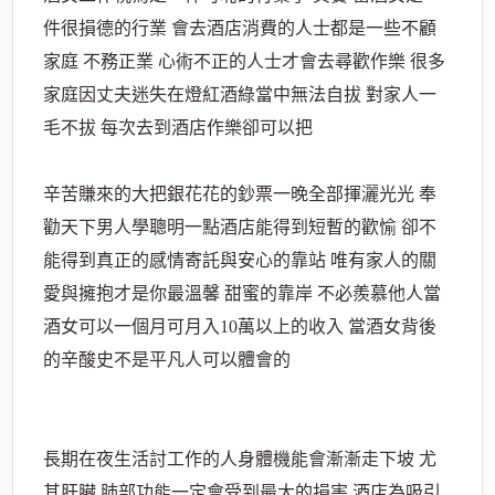
件很損德的行業 會去酒店消費的人士都是一些不顧
家庭 不務正業 心術不正的人士才會去尋歡作樂 很多
家庭因丈夫迷失在燈紅酒綠當中無法自拔 對家人一
毛不拔 每次去到酒店作樂卻可以把
辛苦賺來的大把銀花花的鈔票一晚全部揮灑光光 奉
勸天下男人學聰明一點酒店能得到短暫的歡愉 卻不
能得到真正的感情寄託與安心的靠站 唯有家人的關
愛與擁抱才是你最溫馨 甜蜜的靠岸 不必羨慕他人當
酒女可以一個月可月入10萬以上的收入 當酒女背後
的辛酸史不是平凡人可以體會的
長期在夜生活討工作的人身體機能會漸漸走下坡 尤
其肝臟 肺部功能一定會受到最大的損害 酒店為吸引