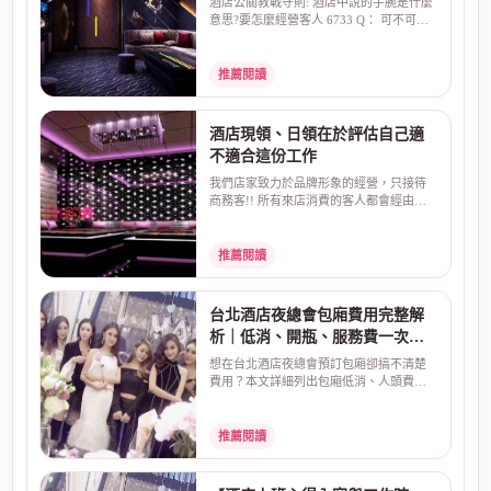
酒店公關教戰守則: 酒店中說的手腕是什麼
意思?要怎麼經營客人 6733 Q： 可不可以.
請問.在酒店中...
推薦閱讀
酒店現領、日領在於評估自己適
不適合這份工作
我們店家致力於品牌形象的經營，只接待
商務客!! 所有來店消費的客人都會經由店
家幹部過濾!! 現領...
推薦閱讀
台北酒店夜總會包廂費用完整解
析｜低消、開瓶、服務費一次看
懂
想在台北酒店夜總會預訂包廂卻搞不清楚
費用？本文詳細列出包廂低消、人頭費、
開瓶費、服務費、酒...
推薦閱讀