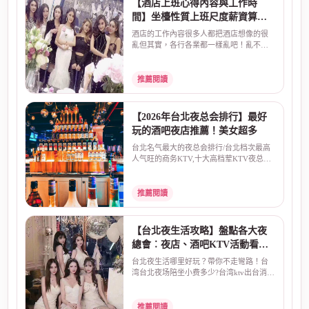
【酒店上班心得內容與工作時
間】坐檯性質上班尺度薪資算法
介紹
酒店的工作內容很多人都把酒店想像的很
亂但其實，各行各業都一樣亂吧！亂不亂
取決於自己~酒店上...
推薦閱讀
【2026年台北夜总会排行】最好
玩的酒吧夜店推薦！美女超多
台北名气最大的夜总会排行/台北档次最高
人气旺的商务KTV,十大高档荤KTV夜总会
排名和台北性价比高...
推薦閱讀
【台北夜生活攻略】盤點各大夜
總會︰夜店、酒吧KTV活動看這
里！
台北夜生活哪里好玩？帶你不走彎路！台
湾台北夜场陪坐小费多少?台湾ktv出台消费
价格名气最大的夜...
推薦閱讀