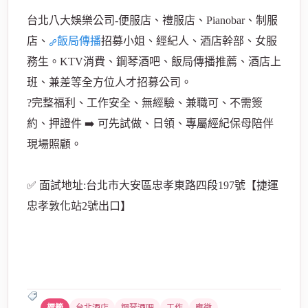
台北八大娛樂公司-便服店、禮服店、Pianobar、制服
店、
飯局傳播
招募小姐、經紀人、酒店幹部、女服
務生。KTV消費、鋼琴酒吧、飯局傳播推薦、酒店上
班、兼差等全方位人才招募公司。
?完整福利、工作安全、無經驗、兼職可、不需簽
約、押證件 ➡️ 可先試做、日領、專屬經紀保母陪伴
現場照顧。
✅ 面試地址:台北市大安區忠孝東路四段197號【捷運
忠孝敦化站2號出口】