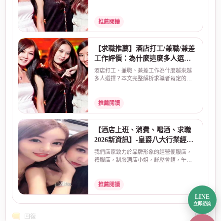
大原因：彈性工時、...
推薦閱讀
【求職推薦】酒店打工/兼職/兼差
工作評價：為什麼這麼多人選
擇？真實原因告訴你
酒店打工、兼職、兼差工作為什麼越來越
多人選擇？本文完整解析求職者肯定的三
大原因：彈性工時、...
推薦閱讀
【酒店上班、消費、喝酒、求職
2026新資訊】-皇爵八大行業經紀
公司
我們店家致力於品牌形象的經營便服店，
禮服店，制服酒店小姐，舒壓會館，午茶
情人座，酒店上班，...
推薦閱讀
LINE
立即諮詢
回復
舉報