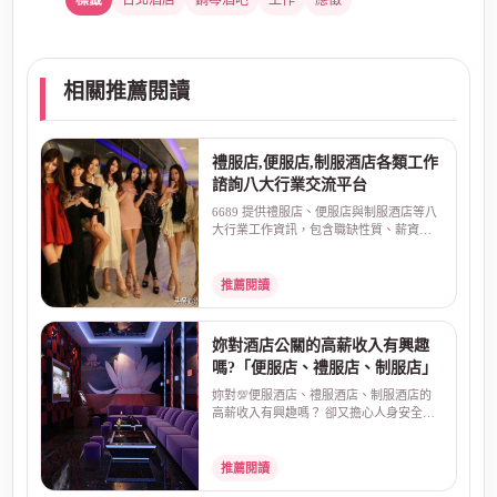
台北酒店
鋼琴酒吧
工作
應徵
相關推薦閱讀
禮服店,便服店,制服酒店各類工作
諮詢八大行業交流平台
6689 提供禮服店、便服店與制服酒店等八
大行業工作資訊，包含職缺性質、薪資算
法、排班方式、面...
推薦閱讀
妳對酒店公關的高薪收入有興趣
嗎?「便服店、禮服店、制服店」
妳對💯便服酒店、禮服酒店、制服酒店的
高薪收入有興趣嗎？ 卻又擔心人身安全、
害怕受騙？酒店本...
推薦閱讀