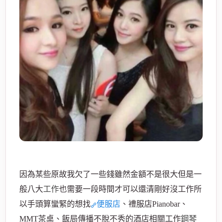
酒
因為某些原故我欠了一些錢雖然金額不是很大但是一
店
般八大
工作
也需要一段時間才可以還清剛好沒工作所
以手頭算蠻緊的想找
便服店
、禮服店Pianobar、
MMT茶桌、飯局傳播不脫不秀的酒店相關工作
鋼琴