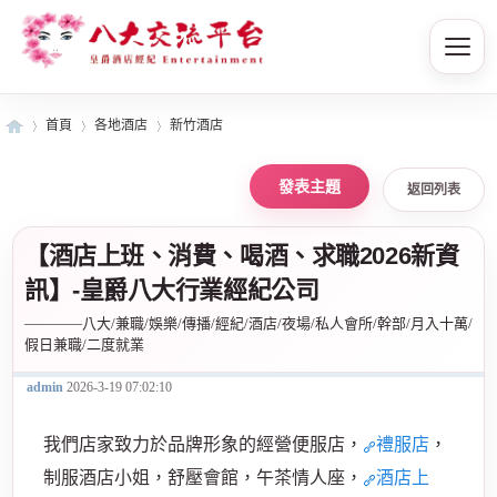
首頁
各地酒店
新竹酒店
返回列表
皇
»
›
›
【酒店上班、消費、喝酒、求職2026新資
訊】-皇爵八大行業經紀公司
————八大/兼職/娛樂/傳播/經紀/酒店/夜場/私人會所/幹部/月入十萬/
假日兼職/二度就業
admin
2026-3-19 07:02:10
爵
我們店家致力於品牌形象的經營便服店，
禮服店
，
制服酒店小姐，舒壓會館，午茶情人座，
酒店上