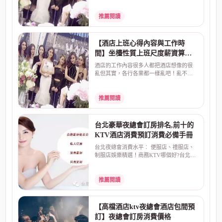
推薦閱讀
【酒店上班心得內容與工作時
間】坐檯性質上班尺度薪資算法
介紹
酒店的工作內容很多人都把酒店想像的很
亂但其實，各行各業都一樣亂吧！亂不亂
取決於自己~酒店上...
推薦閱讀
台北豪華夜總會訂房排名,前十的
KTV酒店消費預訂消費必備手冊
台北夜總會消費水平︰ 便服店、禮服店、
制服店娛樂精選！商務KTV哪個好?台北最
大知名酒店娛樂場...
推薦閱讀
【高檔酒店ktv夜總會酒店包間預
訂】夜總會訂房消費價格