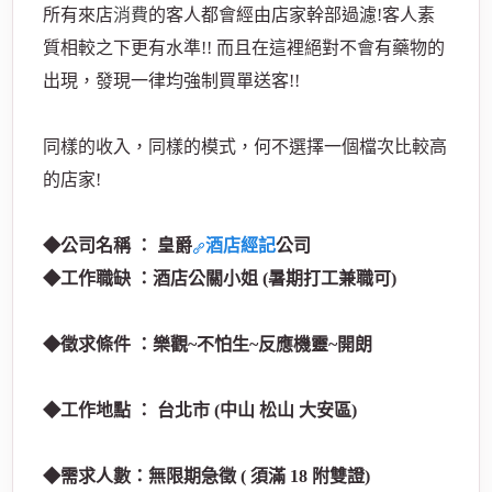
所有來店
消費
的客人都會經由店家幹部過濾!客人素
質相較之下更有水準!! 而且在這裡絕對不會有藥物的
出現，發現一律均強制買單送客!!
經
同樣的收入，同樣的模式，何不選擇一個檔次比較高
的店家!
◆公司名稱 ： 皇爵
酒店經記
公司
◆工作職缺 ：酒店公關小姐 (暑期打工兼職可)
紀
◆徵求條件 ：樂觀~不怕生~反應機靈~開朗
◆工作地點 ： 台北市 (中山 松山 大安區)
◆需求人數：無限期急徵 ( 須滿 18 附雙證)