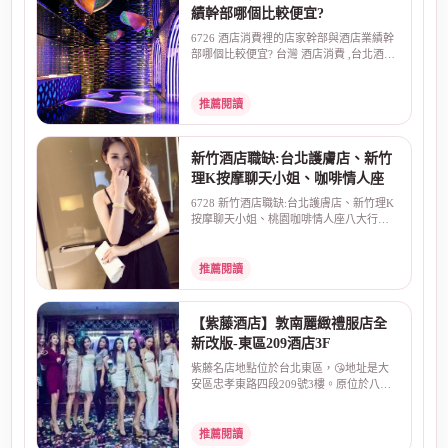
績幹部哪個比較便宜?
6726 酒店消費裡的店家幹部與酒店業績幹
部哪個比較便宜? 台灣 酒店消費 ,台北酒店
幹部 ,夜總會...
推薦閱讀
新竹酒店職缺:台北護膚店、新竹
理K按摩聊天小姐、咖啡情人座
6728 新竹酒店職缺:台北護膚店、新竹理K
按摩聊天小姐、桃園咖啡情人座八大行
業，中壢台北新竹酒...
推薦閱讀
【紫藤酒店】敦南麗緻禮服店全
新改版-東區209酒店3F
紫藤名店地點位於台北東區，😘地址是大
安區忠孝東路四段209號3樓。原位於八德
路和敦化南路口的敦...
推薦閱讀