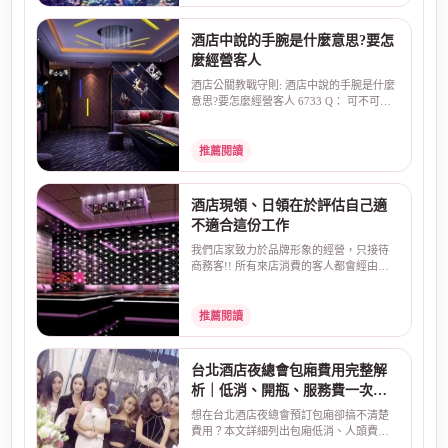
酒店中說的手腕是什麼意思?要怎
麼經營客人
酒店公關教戰守則: 酒店中說的手腕是什麼
意思?要怎麼經營客人 6733 Q： 可不可以.
請問.在酒店中...
推薦閱讀
酒店現領、日領在於評估自己適
不適合這份工作
我們店家致力於品牌形象的經營，只接待
商務客!! 所有來店消費的客人都會經由店
家幹部過濾!! 現領...
推薦閱讀
台北酒店夜總會包廂費用完整解
析｜低消、開瓶、服務費一次看
懂
想在台北酒店夜總會預訂包廂卻搞不清楚
費用？本文詳細列出包廂低消、人頭費、
開瓶費、服務費、酒...