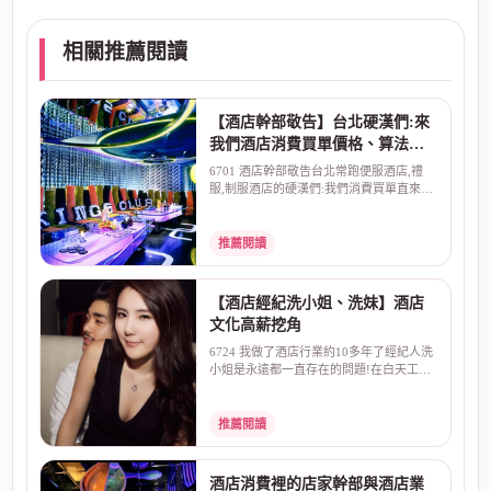
相關推薦閱讀
【酒店幹部敬告】台北硬漢們:來
我們酒店消費買單價格、算法直
來直往:不囉嗦!
6701 酒店幹部敬告台北常跑便服酒店,禮
服,制服酒店的硬漢們:我們消費買單直來直
往:不囉嗦一般朋...
推薦閱讀
【酒店經紀洗小姐、洗妹】酒店
文化高薪挖角
6724 我做了酒店行業約10多年了經紀人洗
小姐是永遠都一直存在的問題!在白天工作
最常見的就是、高...
推薦閱讀
酒店消費裡的店家幹部與酒店業