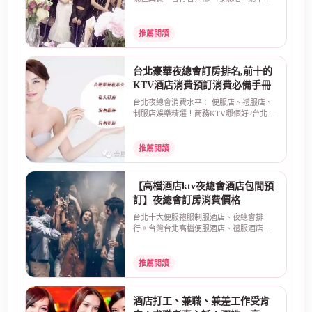
取決於自己~酒店上...
推薦閱讀
台北豪華夜總會訂房排名,前十的
KTV酒店消費預訂消費必備手冊
台北夜總會消費水平︰ 便服店、禮服店、
制服店娛樂精選！商務KTV哪個好?台北最
大知名酒店娛樂場...
推薦閱讀
【高檔酒店ktv夜總會酒店包間預
訂】夜總會訂房消費價格
台北十大便服禮服制服酒店、夜總會排
行。台灣台北高檔便服酒店、禮服酒店、
制服店夜總會排名，預...
推薦閱讀
酒店打工、兼職、兼差工作受肯