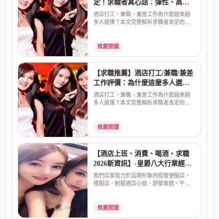
定！求職者真心話：彈性、高
薪、安全是關鍵
酒店打工、兼職、兼差工作為什麼越來越
多人選擇？本文完整解析求職者肯定的三
大原因：彈性工時、...
推薦閱讀
【求職推薦】酒店打工/兼職/兼差
工作評價：為什麼這麼多人選
擇？真實原因告訴你
酒店打工、兼職、兼差工作為什麼越來越
多人選擇？本文完整解析求職者肯定的三
大原因：彈性工時、...
推薦閱讀
【酒店上班、消費、喝酒、求職
2026新資訊】-皇爵八大行業經紀
公司
我們店家致力於品牌形象的經營便服店，
禮服店，制服酒店小姐，舒壓會館，午茶
情人座，酒店上班，...
推薦閱讀