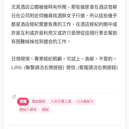
尤其酒店公關被搶時有所聞，那些搶匪會在酒店發薪
日在公司附近伺機尋找酒醉女子行搶，所以這些幾乎
都是酒店經紀需要負責的工作，在酒店經紀的眼中或
許是互利或許是利用又或許只是想從這個行業去幫助
有困難妹妹找到適合的工作。
日領現領。專業經紀照顧。可試上。高薪。不簽約。
LINE: [聯繫請洽右側按鈕] 微信: [客服請洽右側按鈕]
酒店經紀
八大行業上班
八大經紀人
經紀人薪水
經紀