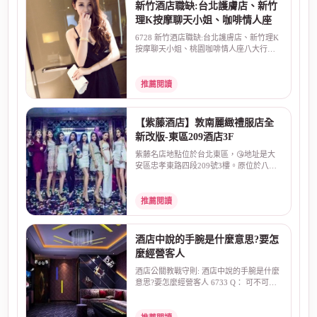
新竹酒店職缺:台北護膚店、新竹
理K按摩聊天小姐、咖啡情人座
6728 新竹酒店職缺:台北護膚店、新竹理K
按摩聊天小姐、桃園咖啡情人座八大行
業，中壢台北新竹酒...
推薦閱讀
【紫藤酒店】敦南麗緻禮服店全
新改版-東區209酒店3F
紫藤名店地點位於台北東區，😘地址是大
安區忠孝東路四段209號3樓。原位於八德
路和敦化南路口的敦...
推薦閱讀
酒店中說的手腕是什麼意思?要怎
麼經營客人
酒店公關教戰守則: 酒店中說的手腕是什麼
意思?要怎麼經營客人 6733 Q： 可不可以.
請問.在酒店中...