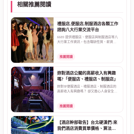
相關推薦閱讀
禮服店,便服店,制服酒店各類工作
諮詢八大行業交流平台
6689 提供禮服店、便服店與制服酒店等八
大行業工作資訊，包含職缺性質、薪資算
法、排班方式、面...
推薦閱讀
妳對酒店公關的高薪收入有興趣
嗎?「便服店、禮服店、制服店」
妳對💯便服酒店、禮服酒店、制服酒店的
高薪收入有興趣嗎？ 卻又擔心人身安全、
害怕受騙？酒店本...
推薦閱讀
【酒店幹部敬告】台北硬漢們:來
我們酒店消費買單價格、算法直