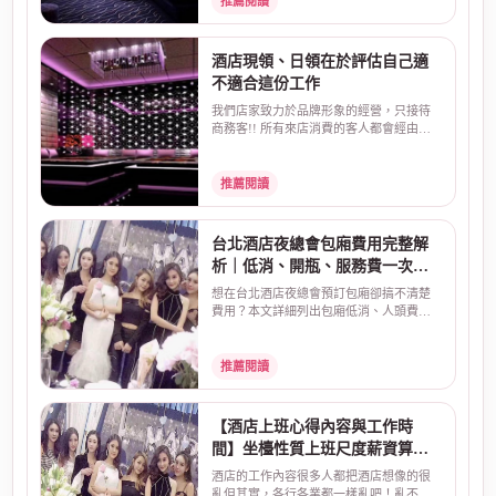
推薦閱讀
酒店現領、日領在於評估自己適
不適合這份工作
我們店家致力於品牌形象的經營，只接待
商務客!! 所有來店消費的客人都會經由店
家幹部過濾!! 現領...
推薦閱讀
台北酒店夜總會包廂費用完整解
析｜低消、開瓶、服務費一次看
懂
想在台北酒店夜總會預訂包廂卻搞不清楚
費用？本文詳細列出包廂低消、人頭費、
開瓶費、服務費、酒...
推薦閱讀
【酒店上班心得內容與工作時
間】坐檯性質上班尺度薪資算法
介紹
酒店的工作內容很多人都把酒店想像的很
亂但其實，各行各業都一樣亂吧！亂不亂