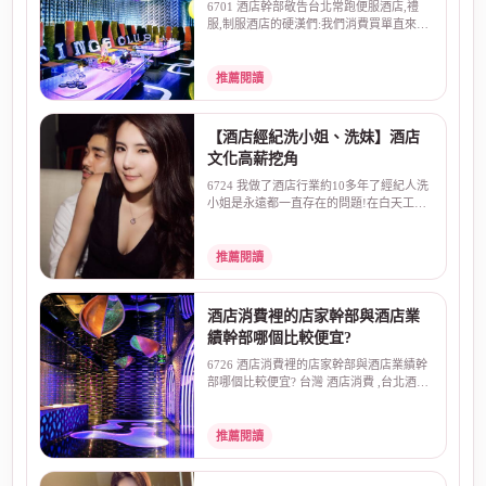
來直往:不囉嗦!
6701 酒店幹部敬告台北常跑便服酒店,禮
服,制服酒店的硬漢們:我們消費買單直來直
往:不囉嗦一般朋...
推薦閱讀
【酒店經紀洗小姐、洗妹】酒店
文化高薪挖角
6724 我做了酒店行業約10多年了經紀人洗
小姐是永遠都一直存在的問題!在白天工作
最常見的就是、高...
推薦閱讀
酒店消費裡的店家幹部與酒店業
績幹部哪個比較便宜?
6726 酒店消費裡的店家幹部與酒店業績幹
部哪個比較便宜? 台灣 酒店消費 ,台北酒店
幹部 ,夜總會...
推薦閱讀