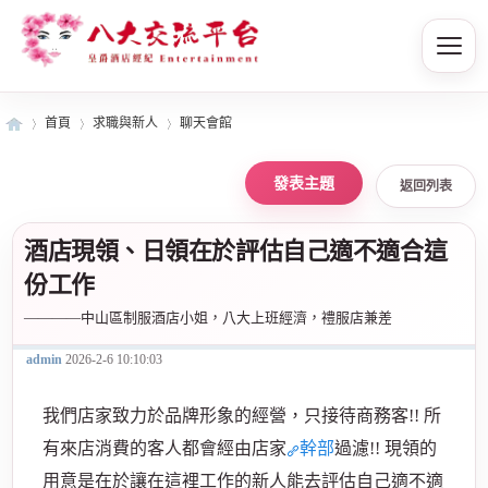
首頁
求職與新人
聊天會館
返回列表
皇
»
›
›
酒店現領、日領在於評估自己適不適合這
份工作
————中山區制服酒店小姐，八大上班經濟，禮服店兼差
admin
2026-2-6 10:10:03
我們店家致力於品牌形象的經營，只接待商務客!! 所
爵
有來店消費的客人都會經由店家
幹部
過濾!! 現領的
用意是在於讓在這裡工作的新人能去評估自己適不適