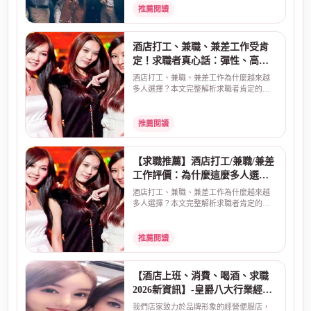
推薦閱讀
酒店打工、兼職、兼差工作受肯
定！求職者真心話：彈性、高
薪、安全是關鍵
酒店打工、兼職、兼差工作為什麼越來越
多人選擇？本文完整解析求職者肯定的三
大原因：彈性工時、...
推薦閱讀
【求職推薦】酒店打工/兼職/兼差
工作評價：為什麼這麼多人選
擇？真實原因告訴你
酒店打工、兼職、兼差工作為什麼越來越
多人選擇？本文完整解析求職者肯定的三
大原因：彈性工時、...
推薦閱讀
【酒店上班、消費、喝酒、求職
2026新資訊】-皇爵八大行業經紀
公司
我們店家致力於品牌形象的經營便服店，