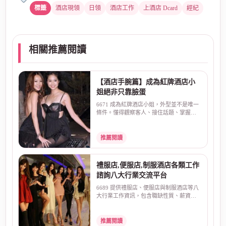
酒店現領
日領
酒店工作
上酒店 Dcard
經紀
相關推薦閱讀
【酒店手腕篇】成為紅牌酒店小
姐絕非只靠臉蛋
6671 成為紅牌酒店小姐，外型並不是唯一
條件。懂得觀察客人、接住話題、掌握包
廂氣氛，並讓客人...
推薦閱讀
禮服店,便服店,制服酒店各類工作
諮詢八大行業交流平台
6689 提供禮服店、便服店與制服酒店等八
大行業工作資訊，包含職缺性質、薪資算
法、排班方式、面...
推薦閱讀