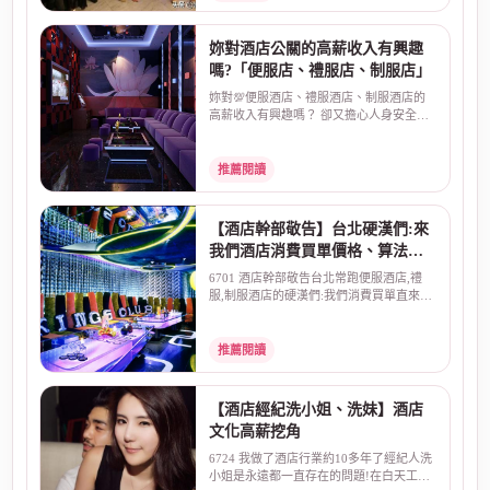
妳對酒店公關的高薪收入有興趣
嗎?「便服店、禮服店、制服店」
妳對💯便服酒店、禮服酒店、制服酒店的
高薪收入有興趣嗎？ 卻又擔心人身安全、
害怕受騙？酒店本...
推薦閱讀
【酒店幹部敬告】台北硬漢們:來
我們酒店消費買單價格、算法直
來直往:不囉嗦!
6701 酒店幹部敬告台北常跑便服酒店,禮
服,制服酒店的硬漢們:我們消費買單直來直
往:不囉嗦一般朋...
推薦閱讀
【酒店經紀洗小姐、洗妹】酒店
文化高薪挖角
6724 我做了酒店行業約10多年了經紀人洗
小姐是永遠都一直存在的問題!在白天工作