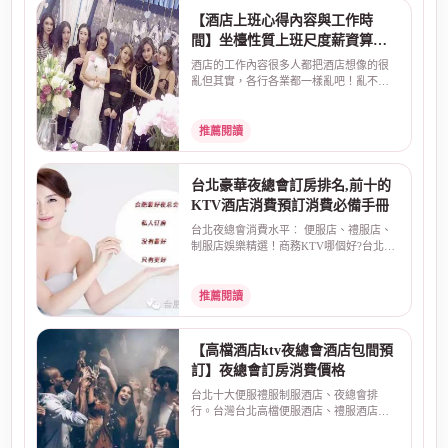
【酒店上班心得內容與工作時
間】坐檯性質上班尺度薪資算法
介紹
酒店的工作內容很多人都把酒店想像的很
亂但其實，各行各業都一樣亂吧！亂不亂
取決於自己~酒店上...
推薦閱讀
台北豪華夜總會訂房排名,前十的
KTV酒店消費預訂消費必備手冊
台北夜總會消費水平︰ 便服店、禮服店、
制服店娛樂精選！商務KTV哪個好?台北最
大知名酒店娛樂場...
推薦閱讀
【高檔酒店ktv夜總會酒店包間預
訂】夜總會訂房消費價格
台北十大便服禮服制服酒店、夜總會排
行。台灣台北高檔便服酒店、禮服酒店、
制服店夜總會排名，預...