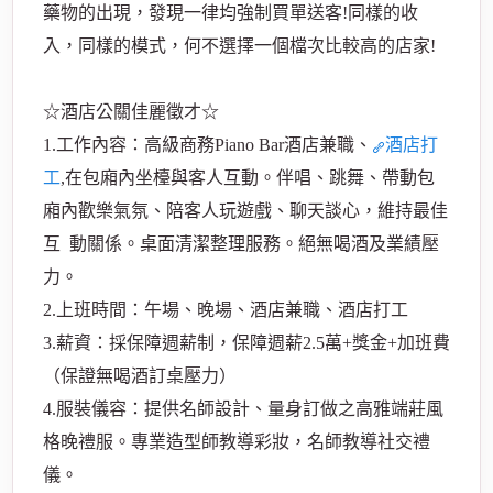
藥物的出現，發現一律均強制買單送客!同樣的收
入，同樣的模式，何不選擇一個檔次比較高的店家!
☆酒店公關佳麗徵才☆
經
1.工作內容：高級商務Piano Bar酒店兼職、
酒店打
工
,在包廂內坐檯與客人互動。伴唱、跳舞、帶動包
廂內歡樂氣氛、陪客人玩遊戲、聊天談心，維持最佳
互 動關係。桌面清潔整理服務。絕無喝酒及業績壓
力。
2.上班時間：午場、晚場、酒店兼職、酒店打工
紀
3.薪資：採保障週薪制，保障週薪2.5萬+獎金+加班費
（保證無喝酒訂桌壓力）
4.服裝儀容：提供名師設計、量身訂做之高雅端莊風
格晚禮服。專業造型師教導彩妝，名師教導社交禮
儀。