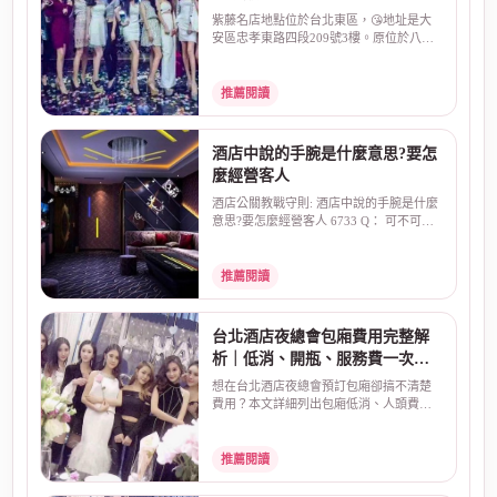
紫藤名店地點位於台北東區，😘地址是大
安區忠孝東路四段209號3樓。原位於八德
路和敦化南路口的敦...
推薦閱讀
酒店中說的手腕是什麼意思?要怎
麼經營客人
酒店公關教戰守則: 酒店中說的手腕是什麼
意思?要怎麼經營客人 6733 Q： 可不可以.
請問.在酒店中...
推薦閱讀
台北酒店夜總會包廂費用完整解
析｜低消、開瓶、服務費一次看
懂
想在台北酒店夜總會預訂包廂卻搞不清楚
費用？本文詳細列出包廂低消、人頭費、
開瓶費、服務費、酒...
推薦閱讀