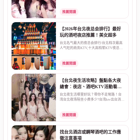
琴酒吧消費、鋼琴酒...
推薦閱讀
【2026年台北夜总会排行】最好
玩的酒吧夜店推薦！美女超多
台北名气最大的夜总会排行/台北档次最高
人气旺的商务KTV,十大高档荤KTV夜总会
排名和台北性价比高...
推薦閱讀
【台北夜生活攻略】盤點各大夜
總會︰夜店、酒吧KTV活動看這
里！
台北夜生活哪里好玩？帶你不走彎路！台
湾台北夜场陪坐小费多少?台湾ktv出台消费
价格名气最大的夜...
推薦閱讀
找台北酒店或鋼琴酒吧的工作應
徵注意事項