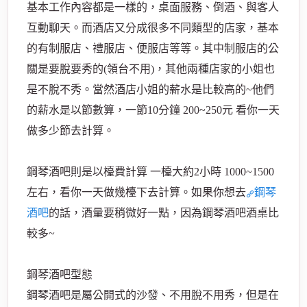
基本工作內容都是一樣的，桌面服務、倒酒、與客人
互動聊天。而酒店又分成很多不同類型的店家，基本
的有制服店、禮服店、便服店等等。其中制服店的公
關是要脫要秀的(領台不用)，其他兩種店家的小姐也
經
是不脫不秀。當然酒店小姐的薪水是比較高的~他們
的薪水是以節數算，一節10分鐘 200~250元 看你一天
做多少節去計算。
鋼琴酒吧則是以檯費計算 一檯大約2小時 1000~1500
左右，看你一天做幾檯下去計算。如果你想去
鋼琴
紀
酒吧
的話，酒量要稍微好一點，因為鋼琴酒吧酒桌比
較多~
鋼琴酒吧型態
鋼琴酒吧是屬公開式的沙發、不用脫不用秀，但是在