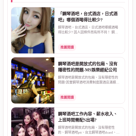
「鋼琴酒吧，台式酒店，日式酒
吧」哪個酒喝得比較少?
鋼琴酒吧，台式酒店，日式酒吧哪類酒喝
得比較少? 因人因條件而有所不同！ 鋼琴
酒吧 的工容其實很...
推薦閱讀
鋼琴酒吧是開放式的包廂、沒有
隱密性的問題-MS娛樂經紀公司
鋼琴酒吧是開放式的包廂、沒有隱密性的
問題!其實鋼琴酒吧消費制度跟酒店滿類似
的，同樣會有妹妹...
推薦閱讀
鋼琴酒吧工作內容、薪水收入、
上班時間需配S出場?
鋼琴酒吧是開放式的包廂、沒有隱密性
的、鋼琴酒吧ptt、台北鋼琴酒吧dcard、鋼