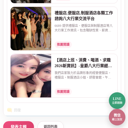
禮服店,便服店,制服酒店各類工作
諮詢八大行業交流平台
6689 提供禮服店、便服店與制服酒店等八
大行業工作資訊，包含職缺性質、薪資算
法、排班方式、面...
推薦閱讀
【酒店上班、消費、喝酒、求職
2026新資訊】-皇爵八大行業經紀
公司
我們店家致力於品牌形象的經營便服店，
禮服店，制服酒店小姐，舒壓會館，午茶
情人座，酒店上班，...
推薦閱讀
LINE
立即諮詢
回復
舉報
微信
線上加友
返回列表