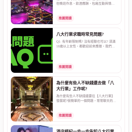
但晚班作息、飲酒應酬、包廂互動與情緒
壓力也需要考量。準...
推薦閱讀
八大行業求職時常見問題?
Q1: 有年齡限制嗎? 沒有經驗也可以? 須滿
18歲以上女性，都歡迎前來應徵，我們重
視的是妳的工作態...
推薦閱讀
為什麼有些人不缺錢還去做「八
大行業」工作呢?
為什麼有些人不缺錢還要往【八大行業】
發展呢?很簡單的一個問題，常常聊天的時
候跟朋友聊到工作...
推薦閱讀
酒店經紀一步一步告知八大行業