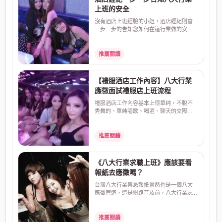
上班的安全
沒有酒店上班經驗的小姐，酒店經紀則會
一步一步的告知您如何在這行業做的安
全，又賺的到錢，讓求...
推薦閱讀
【禮服酒店工作內容】八大行業
應徵面試禮服店上班流程
禮服酒店工作內容基本上很單純，不脫不
秀舞的、單純唱歌、喝酒、聊天的交際應
酬上檯模式。 6419 ...
推薦閱讀
《八大行業求職上班》應該要看
報紙去應徵嗎？
台灣八大行業禁忌報紙當然也是一個八大
應徵管道，這是網路普及前，八大行業ktv
應徵酒店人員最常...
推薦閱讀