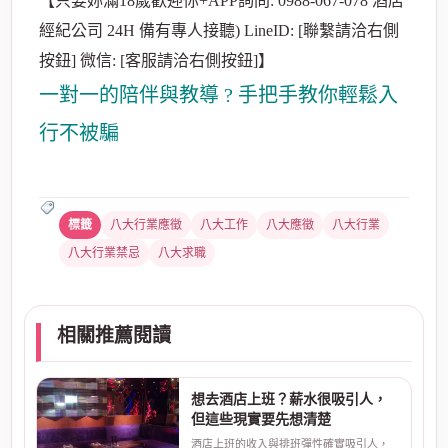
【只要妳滿18歲歡迎你+APP詢問: 0988-067-078 酒店
經紀公司 24H 備有專人接聽) LineID: [聯繫請洽右側
按鈕] 微信: [客服請洽右側按鈕]】
一對一的陪伴與教導 ? 手把手教你輕鬆入
行不被騙
八大行業應徵
八大工作
八大應徵
八大行業
八大行業禁忌
八大求職
相關推薦閱讀
想去酒店上班？薪水很吸引人，
但這些現實要先想清楚
酒店上班的收入與排班彈性確實吸引人，