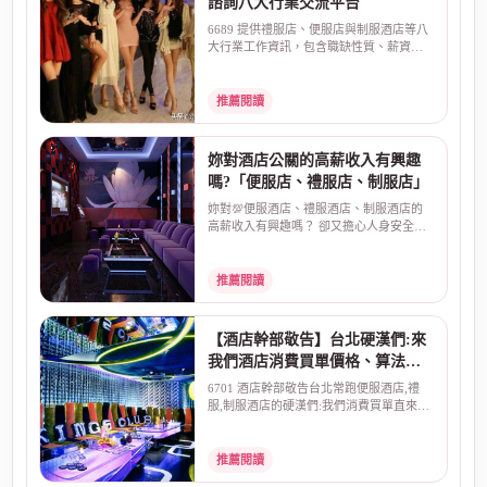
諮詢八大行業交流平台
6689 提供禮服店、便服店與制服酒店等八
大行業工作資訊，包含職缺性質、薪資算
法、排班方式、面...
推薦閱讀
妳對酒店公關的高薪收入有興趣
嗎?「便服店、禮服店、制服店」
妳對💯便服酒店、禮服酒店、制服酒店的
高薪收入有興趣嗎？ 卻又擔心人身安全、
害怕受騙？酒店本...
推薦閱讀
【酒店幹部敬告】台北硬漢們:來
我們酒店消費買單價格、算法直
來直往:不囉嗦!
6701 酒店幹部敬告台北常跑便服酒店,禮
服,制服酒店的硬漢們:我們消費買單直來直
往:不囉嗦一般朋...
推薦閱讀