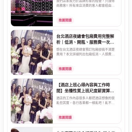
我們店家致力於品牌形象的經營，只接待
商務客!! 所有來店消費的客人都會經由店
家幹部過濾!! 現領...
推薦閱讀
台北酒店夜總會包廂費用完整解
析｜低消、開瓶、服務費一次看
懂
想在台北酒店夜總會預訂包廂卻搞不清楚
費用？本文詳細列出包廂低消、人頭費、
開瓶費、服務費、酒...
推薦閱讀
【酒店上班心得內容與工作時
間】坐檯性質上班尺度薪資算法
介紹
酒店的工作內容很多人都把酒店想像的很
亂但其實，各行各業都一樣亂吧！亂不亂
取決於自己~酒店上...
推薦閱讀