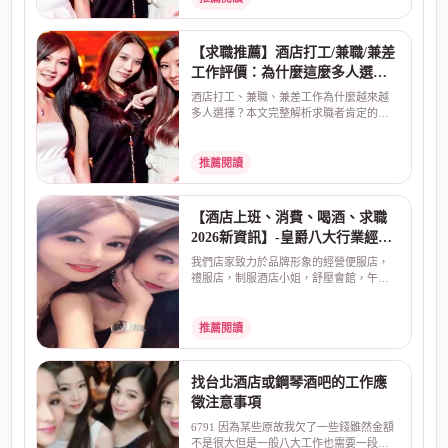
【求職推薦】酒店打工/兼職/兼差
工作評價：為什麼這麼多人選
擇？真實原因告訴你
酒店打工、兼職、兼差工作為什麼越來越
多人選擇？本文完整解析求職者肯定的三
大原因：彈性工時、...
推薦閱讀
【酒店上班、消費、喝酒、求職
2026新資訊】-皇爵八大行業經紀
公司
我們店家致力於品牌形象的經營便服店，
禮服店，制服酒店小姐，舒壓會館，午茶
情人座，酒店上班，...
推薦閱讀
找台北酒店或鋼琴酒吧的工作應
徵注意事項
6791 因為某些原故我欠了一些錢雖然金額
不是很大但是一般八大工作也需要一段時