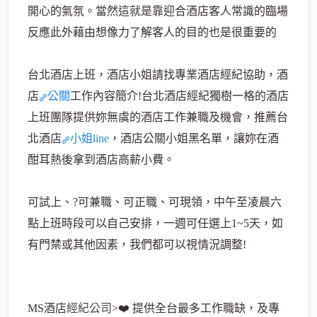
開心的氣氛。
當然這就是靠迎合酒店客人常識的臨場
反應此外藉由想像力了解客人的目的也是很重要的
台北酒店上班，酒店小姐請找專業酒店經紀協助，
酒
店
公關
工作內容簡介!台北酒店經紀獨樹一格的酒店
上班團隊提供妳無虞的酒店工作兼職及機會，推薦台
北酒店
小姐line
，酒店公關小姐黑名單，讓妳在酒
酣耳熱後拿到酒店高薪小費。
可試上、?可兼職、可正職、可現領，中午至凌晨六
點上班時段可以自己安排，一週可任選上1~5天，如
有門禁或其他因素，我們都可以視情況調整!
MS酒店
經紀公司
>❤️ 提供全台最多工作職缺，及專