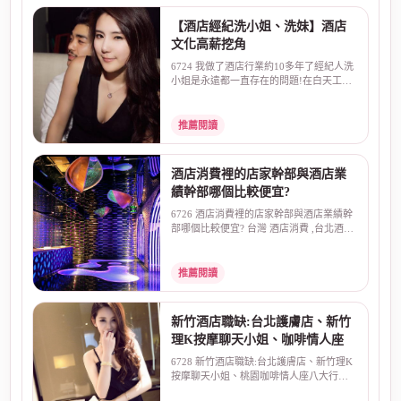
【酒店經紀洗小姐、洗妹】酒店
文化高薪挖角
6724 我做了酒店行業約10多年了經紀人洗
小姐是永遠都一直存在的問題!在白天工作
最常見的就是、高...
推薦閱讀
酒店消費裡的店家幹部與酒店業
績幹部哪個比較便宜?
6726 酒店消費裡的店家幹部與酒店業績幹
部哪個比較便宜? 台灣 酒店消費 ,台北酒店
幹部 ,夜總會...
推薦閱讀
新竹酒店職缺:台北護膚店、新竹
理K按摩聊天小姐、咖啡情人座
6728 新竹酒店職缺:台北護膚店、新竹理K
按摩聊天小姐、桃園咖啡情人座八大行
業，中壢台北新竹酒...