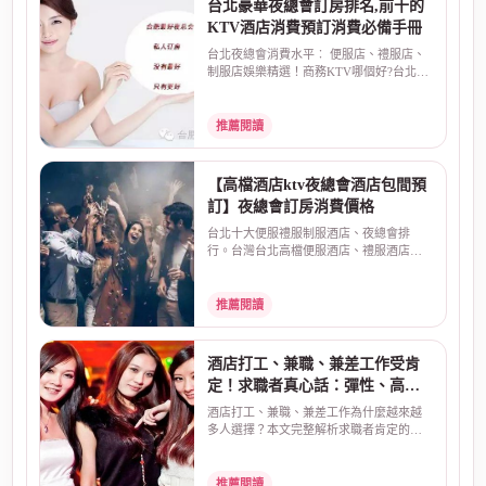
台北豪華夜總會訂房排名,前十的
KTV酒店消費預訂消費必備手冊
台北夜總會消費水平︰ 便服店、禮服店、
制服店娛樂精選！商務KTV哪個好?台北最
大知名酒店娛樂場...
推薦閱讀
【高檔酒店ktv夜總會酒店包間預
訂】夜總會訂房消費價格
台北十大便服禮服制服酒店、夜總會排
行。台灣台北高檔便服酒店、禮服酒店、
制服店夜總會排名，預...
推薦閱讀
酒店打工、兼職、兼差工作受肯
定！求職者真心話：彈性、高
薪、安全是關鍵
酒店打工、兼職、兼差工作為什麼越來越
多人選擇？本文完整解析求職者肯定的三
大原因：彈性工時、...
推薦閱讀