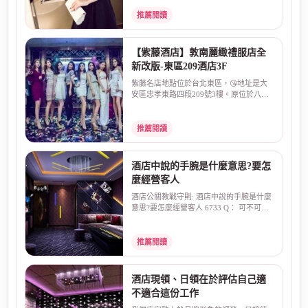
推薦閱讀
【紫藤酒店】敦南麗緻禮服店全
新改版-東區209酒店3F
紫藤名店地點位於台北東區，😘地址是大
安區忠孝東路四段209號3樓。原位於八德
路和敦化南路口的敦...
推薦閱讀
酒店中說的手腕是什麼意思?要怎
麼經營客人
酒店公關教戰守則: 酒店中說的手腕是什麼
意思?要怎麼經營客人 6733 Q： 可不可以.
請問.在酒店中...
推薦閱讀
酒店現領、日領在於評估自己適
不適合這份工作