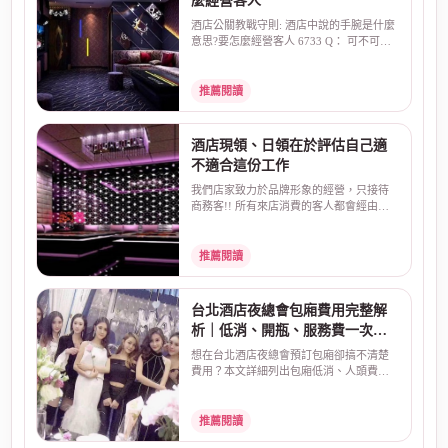
麼經營客人
酒店公關教戰守則: 酒店中說的手腕是什麼
意思?要怎麼經營客人 6733 Q： 可不可以.
請問.在酒店中...
推薦閱讀
酒店現領、日領在於評估自己適
不適合這份工作
我們店家致力於品牌形象的經營，只接待
商務客!! 所有來店消費的客人都會經由店
家幹部過濾!! 現領...
推薦閱讀
台北酒店夜總會包廂費用完整解
析｜低消、開瓶、服務費一次看
懂
想在台北酒店夜總會預訂包廂卻搞不清楚
費用？本文詳細列出包廂低消、人頭費、
開瓶費、服務費、酒...
推薦閱讀