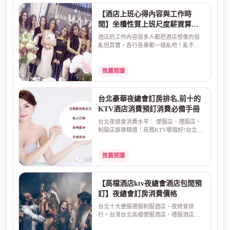
【酒店上班心得內容與工作時
間】坐檯性質上班尺度薪資算法
介紹
酒店的工作內容很多人都把酒店想像的很
亂但其實，各行各業都一樣亂吧！亂不亂
取決於自己~酒店上...
推薦閱讀
台北豪華夜總會訂房排名,前十的
KTV酒店消費預訂消費必備手冊
台北夜總會消費水平︰ 便服店、禮服店、
制服店娛樂精選！商務KTV哪個好?台北最
大知名酒店娛樂場...
推薦閱讀
【高檔酒店ktv夜總會酒店包間預
訂】夜總會訂房消費價格
台北十大便服禮服制服酒店、夜總會排
行。台灣台北高檔便服酒店、禮服酒店、
制服店夜總會排名，預...