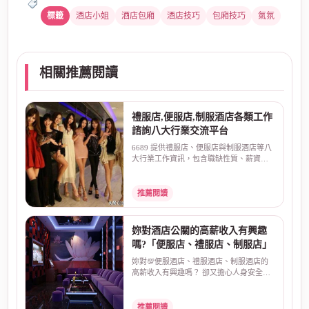
酒店小姐
酒店包廂
酒店技巧
包廂技巧
氣氛
相關推薦閱讀
禮服店,便服店,制服酒店各類工作
諮詢八大行業交流平台
6689 提供禮服店、便服店與制服酒店等八
大行業工作資訊，包含職缺性質、薪資算
法、排班方式、面...
推薦閱讀
妳對酒店公關的高薪收入有興趣
嗎?「便服店、禮服店、制服店」
妳對💯便服酒店、禮服酒店、制服酒店的
高薪收入有興趣嗎？ 卻又擔心人身安全、
害怕受騙？酒店本...
推薦閱讀