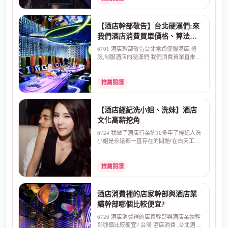
【酒店幹部敬告】台北硬漢們:來
我們酒店消費買單價格、算法直
來直往:不囉嗦!
6701 酒店幹部敬告台北常跑便服酒店,禮
服,制服酒店的硬漢們:我們消費買單直來直
往:不囉嗦一般朋...
推薦閱讀
【酒店經紀洗小姐、洗妹】酒店
文化高薪挖角
6724 我做了酒店行業約10多年了經紀人洗
小姐是永遠都一直存在的問題!在白天工作
最常見的就是、高...
推薦閱讀
酒店消費裡的店家幹部與酒店業
績幹部哪個比較便宜?
6726 酒店消費裡的店家幹部與酒店業績幹
部哪個比較便宜? 台灣 酒店消費 ,台北酒店