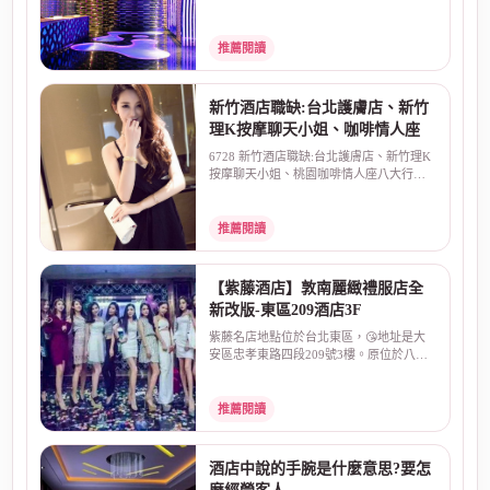
幹部 ,夜總會...
推薦閱讀
新竹酒店職缺:台北護膚店、新竹
理K按摩聊天小姐、咖啡情人座
6728 新竹酒店職缺:台北護膚店、新竹理K
按摩聊天小姐、桃園咖啡情人座八大行
業，中壢台北新竹酒...
推薦閱讀
【紫藤酒店】敦南麗緻禮服店全
新改版-東區209酒店3F
紫藤名店地點位於台北東區，😘地址是大
安區忠孝東路四段209號3樓。原位於八德
路和敦化南路口的敦...
推薦閱讀
酒店中說的手腕是什麼意思?要怎