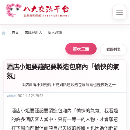
首頁
求職與新人
新人必讀
返回列表
皇
»
›
›
酒店小姐要謹記要製造包廂內「愉快的氣
氛」
————酒店紅牌小姐她馬上找到話題炒熱包廂氣氛也是技巧之一
admin
2020-4-5 23:29:58
酒店小姐
要謹記要製造包廂內「愉快的
氣氛
」我看過
爵
的許多酒店客人當中，只有一等一的人物，才會願意
在下屬面前侃侃而談自己失敗的經驗。
也因為他們肯