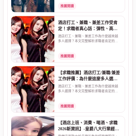
推薦閱讀
酒店打工、兼職、兼差工作受肯
定！求職者真心話：彈性、高
薪、安全是關鍵
酒店打工、兼職、兼差工作為什麼越來越
多人選擇？本文完整解析求職者肯定的三
大原因：彈性工時、...
推薦閱讀
【求職推薦】酒店打工/兼職/兼差
工作評價：為什麼這麼多人選
擇？真實原因告訴你
酒店打工、兼職、兼差工作為什麼越來越
多人選擇？本文完整解析求職者肯定的三
大原因：彈性工時、...
推薦閱讀
【酒店上班、消費、喝酒、求職
2026新資訊】-皇爵八大行業經紀
公司