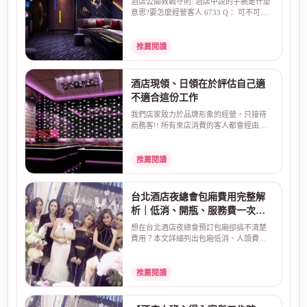
酒店公關教戰守則: 酒店中說的手腕是什麼
意思?要怎麼經營客人 6733 Q： 可不可以.
請問.在酒店中...
推薦閱讀
酒店現領、日領在於評估自己適
不適合這份工作
我們店家致力於品牌形象的經營，只接待
商務客!! 所有來店消費的客人都會經由店
家幹部過濾!! 現領...
推薦閱讀
台北酒店夜總會包廂費用完整解
析｜低消、開瓶、服務費一次看
懂
想在台北酒店夜總會預訂包廂卻搞不清楚
費用？本文詳細列出包廂低消、人頭費、
開瓶費、服務費、酒...
推薦閱讀