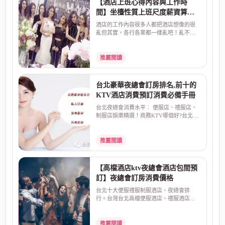
【酒店上班心得內容與工作時
間】坐檯性質上班尺度薪資算法
介紹
酒店的工作內容很多人都把酒店想像的很
亂但其實，各行各業都一樣亂吧！亂不亂
取決於自己~酒店上...
推薦閱讀
台北豪華夜總會訂房排名,前十的
KTV酒店消費預訂消費必備手冊
台北夜總會消費水平︰ 便服店、禮服店、
制服店娛樂精選！商務KTV哪個好?台北最
大知名酒店娛樂場...
推薦閱讀
【高檔酒店ktv夜總會酒店包間預
訂】夜總會訂房消費價格
台北十大便服禮服制服酒店、夜總會排
行。台灣台北高檔便服酒店、禮服酒店、
制服店夜總會排名，預...
推薦閱讀