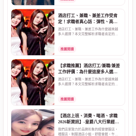
酒店打工、兼職、兼差工作受肯
定！求職者真心話：彈性、高
薪、安全是關鍵
酒店打工、兼職、兼差工作為什麼越來越
多人選擇？本文完整解析求職者肯定的三
大原因：彈性工時、...
推薦閱讀
【求職推薦】酒店打工/兼職/兼差
工作評價：為什麼這麼多人選
擇？真實原因告訴你
酒店打工、兼職、兼差工作為什麼越來越
多人選擇？本文完整解析求職者肯定的三
大原因：彈性工時、...
推薦閱讀
【酒店上班、消費、喝酒、求職
2026新資訊】-皇爵八大行業經紀
公司
我們店家致力於品牌形象的經營便服店，
禮服店，制服酒店小姐，舒壓會館，午茶