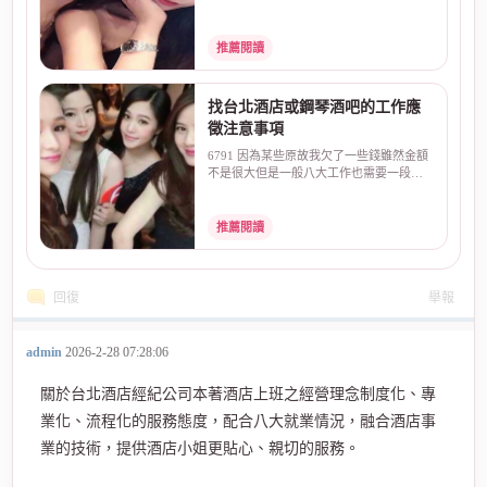
情人座，酒店上班，...
推薦閱讀
找台北酒店或鋼琴酒吧的工作應
徵注意事項
6791 因為某些原故我欠了一些錢雖然金額
不是很大但是一般八大工作也需要一段時
間才可以還清剛好...
推薦閱讀
回復
舉報
admin
2026-2-28 07:28:06
關於台北酒店經紀公司本著酒店上班之經營理念制度化、專
業化、流程化的服務態度，配合八大就業情況，融合酒店事
業的技術，提供酒店小姐更貼心、親切的服務。