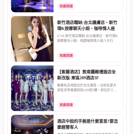
推薦閱讀
新竹酒店職缺:台北護膚店、新竹
理K按摩聊天小姐、咖啡情人座
6728 新竹酒店職缺:台北護膚店、新竹理K
按摩聊天小姐、桃園咖啡情人座八大行
業，中壢台北新竹酒...
推薦閱讀
【紫藤酒店】敦南麗緻禮服店全
新改版-東區209酒店3F
紫藤名店地點位於台北東區，😘地址是大
安區忠孝東路四段209號3樓。原位於八德
路和敦化南路口的敦...
推薦閱讀
酒店中說的手腕是什麼意思?要怎
麼經營客人