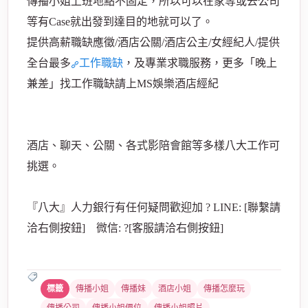
傳播小姐上班地點不固定，所以可以在家等或去公司
等有Case就出發到達目的地就可以了。
提供高薪職缺應徵/酒店公關/酒店公主/女經紀人/提供
全台最多
工作職缺
，及專業求職服務，更多「晚上
兼差」找工作職缺請上MS娛樂酒店經紀
酒店、聊天、公關、各式影陪會館等多樣八大工作可
挑選。
『八大』人力銀行有任何疑問歡迎加 ? LINE: [聯繫請
洽右側按鈕] 微信: ?[客服請洽右側按鈕]
傳播小姐
傳播妹
酒店小姐
傳播怎麼玩