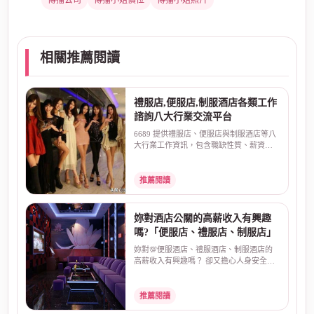
傳播公司
傳播小姐價位
傳播小姐照片
相關推薦閱讀
禮服店,便服店,制服酒店各類工作
諮詢八大行業交流平台
6689 提供禮服店、便服店與制服酒店等八
大行業工作資訊，包含職缺性質、薪資算
法、排班方式、面...
推薦閱讀
妳對酒店公關的高薪收入有興趣
嗎?「便服店、禮服店、制服店」
妳對💯便服酒店、禮服酒店、制服酒店的
高薪收入有興趣嗎？ 卻又擔心人身安全、
害怕受騙？酒店本...
推薦閱讀