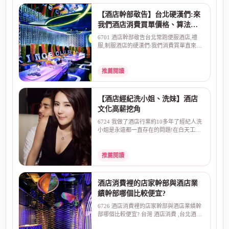
【酒店幹部敬告】台北硬漢們:來
我們酒店消費買單價格、算法直
來直往:不囉嗦!
6701 酒店幹部敬告台北常跑便服酒店,禮
服,制服酒店的硬漢們:我們消費買單直來直
往:不囉嗦一般朋...
推薦閱讀
【酒店經紀洗小姐、洗妹】酒店
文化高薪挖角
6724 我做了酒店行業約10多年了經紀人洗
小姐是永遠都一直存在的問題!在白天工作
最常見的就是、高...
推薦閱讀
酒店消費裡的店家幹部與酒店業
績幹部哪個比較便宜?
6726 酒店消費裡的店家幹部與酒店業績幹
部哪個比較便宜? 台灣 酒店消費 ,台北酒店
幹部 ,夜總會...