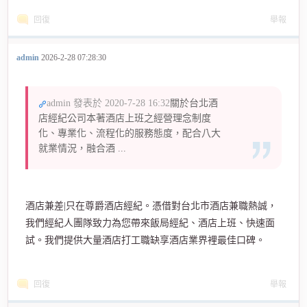
回復
舉報
admin
2026-2-28 07:28:30
admin 發表於 2020-7-28 16:32
關於台北酒
店經紀公司本著酒店上班之經營理念制度
化、專業化、流程化的服務態度，配合八大
就業情況，融合酒 ...
酒店兼差|只在尊爵酒店經紀。憑借對台北市酒店兼職熱誠，
我們經紀人團隊致力為您帶來飯局經紀、酒店上班、快速面
試。我們提供大量酒店打工職缺享酒店業界裡最佳口碑。
回復
舉報